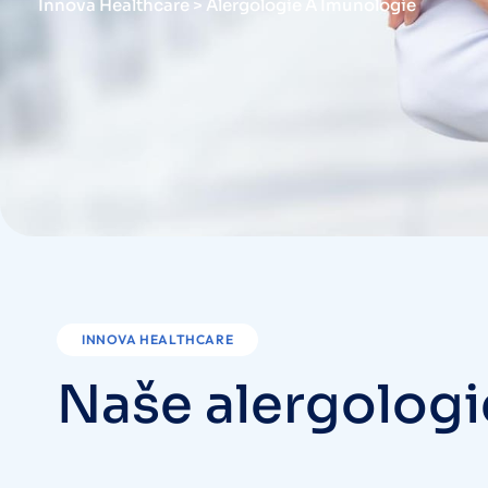
Innova Healthcare
>
Alergologie A Imunologie
INNOVA HEALTHCARE
Naše alergologi