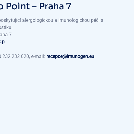
 Point – Praha 7
poskytující alergologickou a imunologickou péči s
stiku.
raha 7
3.p
 232 232 020, e-mail:
recepce@imunogen.eu